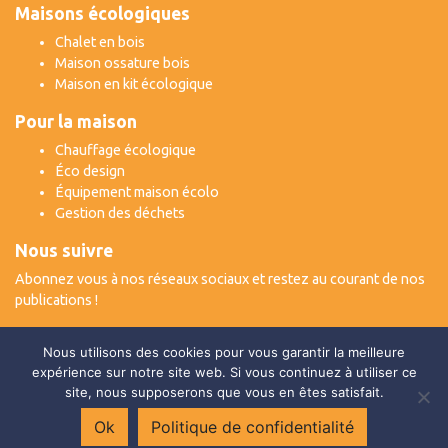
Maisons écologiques
Chalet en bois
Maison ossature bois
Maison en kit écologique
Pour la maison
Chauffage écologique
Éco design
Équipement maison écolo
Gestion des déchets
Nous suivre
Abonnez vous à nos réseaux sociaux et restez au courant de nos
publications !
Nous utilisons des cookies pour vous garantir la meilleure
expérience sur notre site web. Si vous continuez à utiliser ce
site, nous supposerons que vous en êtes satisfait.
©2020 Renouveau habitat - Tous droits réservés
Mentions légales
Plan du site
Qui sommes-nous
Ok
Politique de confidentialité
Contact